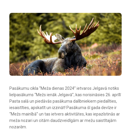
Pasākumu cikla “Meža dienas 2024” ietvaros Jelgavā notiks
lielpasākums “Mežs ienāk Jelgavā”, kas norisināsies 26. aprīlī
Pasta salā un piedāvās pasākuma dalībniekiem piedalīties,
iesaistīties, apskatīt un izzināt! Pasākuma šī gada devīze ir
“Mežs mainībā” un tas ietvers aktivitātes, kas iepazīstinās ar
meža nozari un citām daudzveidīgām ar mežu saistītajām
nozarēm.