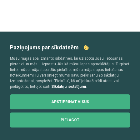
Paziņojums par sīkdatnēm
Mūsu mājaslapa izmanto sīkdatnes, lai uzlabotu Jūsu lietošanas
pieredzi un mēs – izprastu Jūs kā mūsu lapas apmeklētājus. Turpinot
lietot mūsu mājaslapu Jūs piekrītiet mūsu mājaslapas lietošanas
noteikumiem! Tu vari sniegt mums savu piekrišanu šo sīkdatņu
izmantošanai, nospiežot “Piekrītu”, kā arī jebkurā brīdī atcelt vai
pielāgot to, lietojot saiti
Sīkdatņu iestatījumi
.
APSTIPRINĀT VISUS
PIELĀGOT