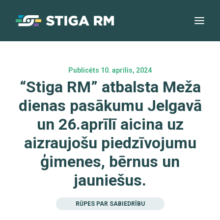
Publicēts 10. aprīlis, 2024
“Stiga RM” atbalsta Meža
dienas pasākumu Jelgavā
un 26.aprīlī aicina uz
aizraujošu piedzīvojumu
ģimenes, bērnus un
jauniešus.
RŪPES PAR SABIEDRĪBU