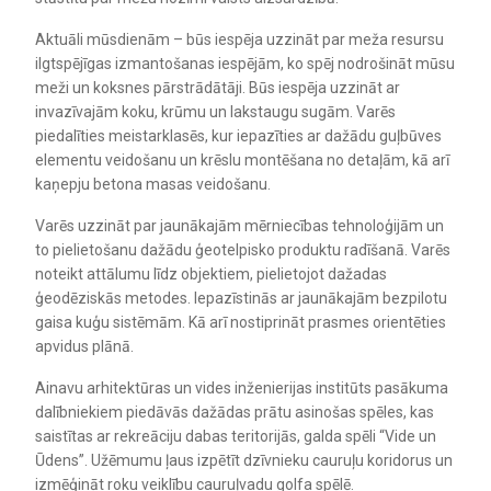
Aktuāli mūsdienām – būs iespēja uzzināt par meža resursu
ilgtspējīgas izmantošanas iespējām, ko spēj nodrošināt mūsu
meži un koksnes pārstrādātāji. Būs iespēja uzzināt ar
invazīvajām koku, krūmu un lakstaugu sugām. Varēs
piedalīties meistarklasēs, kur iepazīties ar dažādu guļbūves
elementu veidošanu un krēslu montēšana no detaļām, kā arī
kaņepju betona masas veidošanu.
Varēs uzzināt par jaunākajām mērniecības tehnoloģijām un
to pielietošanu dažādu ģeotelpisko produktu radīšanā. Varēs
noteikt attālumu līdz objektiem, pielietojot dažadas
ģeodēziskās metodes. Iepazīstinās ar jaunākajām bezpilotu
gaisa kuģu sistēmām. Kā arī nostiprināt prasmes orientēties
apvidus plānā.
Ainavu arhitektūras un vides inženierijas institūts pasākuma
dalībniekiem piedāvās dažādas prātu asinošas spēles, kas
saistītas ar rekreāciju dabas teritorijās, galda spēli “Vide un
Ūdens”. Užēmumu ļaus izpētīt dzīvnieku cauruļu koridorus un
izmēģināt roku veiklību cauruļvadu golfa spēlē.