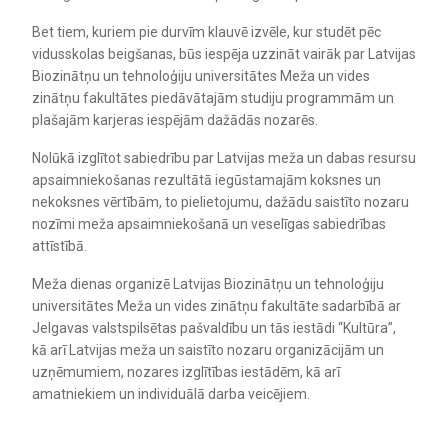
Bet tiem, kuriem pie durvīm klauvē izvēle, kur studēt pēc
vidusskolas beigšanas, būs iespēja uzzināt vairāk par Latvijas
Biozinātņu un tehnoloģiju universitātes Meža un vides
zinātņu fakultātes piedāvātajām studiju programmām un
plašajām karjeras iespējām dažādās nozarēs.
Nolūkā izglītot sabiedrību par Latvijas meža un dabas resursu
apsaimniekošanas rezultātā iegūstamajām koksnes un
nekoksnes vērtībām, to pielietojumu, dažādu saistīto nozaru
nozīmi meža apsaimniekošanā un veselīgas sabiedrības
attīstībā.
Meža dienas organizē Latvijas Biozinātņu un tehnoloģiju
universitātes Meža un vides zinātņu fakultāte sadarbībā ar
Jelgavas valstspilsētas pašvaldību un tās iestādi “Kultūra”,
kā arī Latvijas meža un saistīto nozaru organizācijām un
uzņēmumiem, nozares izglītības iestādēm, kā arī
amatniekiem un individuālā darba veicējiem.