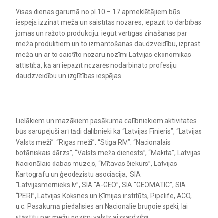
Visas dienas garumā no pl.10 – 17 apmeklētājiem būs
iespēja izzināt meža un saistītās nozares, iepazīt to darbības
jomas un ražoto produkciju, iegūt vērtīgas zināšanas par
meža produktiem un to izmantošanas daudzveidību, izprast
meža un ar to saistīto nozaru nozīmi Latvijas ekonomikas
attīstībā, kā arī iepazīt nozarēs nodarbināto profesiju
daudzveidību un izglītības iespējas.
Lielākiem un mazākiem pasākuma dalībniekiem aktivitates
būs sarūpējuši arī tādi dalībnieki kā “Latvijas Finieris”, “Latvijas
Valsts meži”, “Rīgas meži”, “Stiga RM”, “Nacionālais
botāniskais dārzs”, “Valsts meža dienests”, “Makita”, Latvijas
Nacionālais dabas muzejs, “Mītavas čiekurs”, Latvijas
Kartogrāfu un ģeodēzistu asociācija, SIA
“Latvijasmernieks.lv”, SIA “A-GEO”, SIA “GEOMATIC”, SIA
“PERI”, Latvijas Koksnes un Ķīmijas institūts, Pipelife, ACO,
u.c. Pasākumā piedalīsies arī Nacionālie bruņoie spēki, lai
stāstītu par mežu nozīmi valsts aizsardzībā.