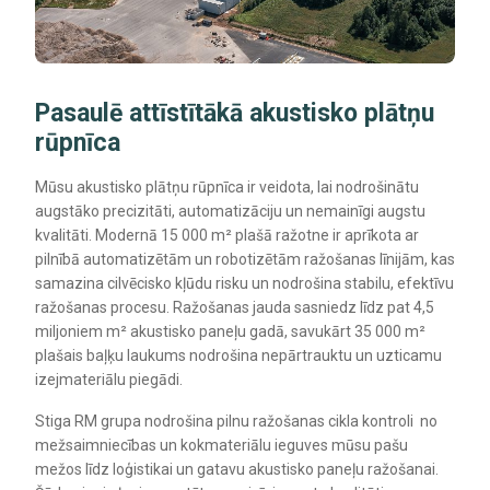
Pasaulē attīstītākā akustisko plātņu
rūpnīca
Mūsu akustisko plātņu rūpnīca ir veidota, lai nodrošinātu
augstāko precizitāti, automatizāciju un nemainīgi augstu
kvalitāti. Modernā 15 000 m² plašā ražotne ir aprīkota ar
pilnībā automatizētām un robotizētām ražošanas līnijām, kas
samazina cilvēcisko kļūdu risku un nodrošina stabilu, efektīvu
ražošanas procesu. Ražošanas jauda sasniedz līdz pat 4,5
miljoniem m² akustisko paneļu gadā, savukārt 35 000 m²
plašais baļķu laukums nodrošina nepārtrauktu un uzticamu
izejmateriālu piegādi.
Stiga RM grupa nodrošina pilnu ražošanas cikla kontroli no
mežsaimniecības un kokmateriālu ieguves mūsu pašu
mežos līdz loģistikai un gatavu akustisko paneļu ražošanai.