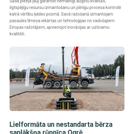
Šāda pieeja ļauj garantēt nemainīgi augstu kvalitāti,
ilgtspējīgu resursu izmantošanu un pilnīgu procesa kontrolē
katrā vērtību ķēdes posmā. Savā ražošanā izmantojam
pasaules līmeņa iekārtas un tehnoloģijas no vadošajiem
Eiropas ražotājiem, apvienojot inovācijas ar uzticamu
kvalitāti.
Lielformāta un nestandarta bērza
saplākšņa rūpnīca Ogrē