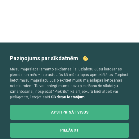
Paziņojums par sīkdatnēm
Mūsu mājaslapa izmanto sīkdatnes, lai uzlabotu Jūsu lietošanas
pieredzi un mēs – izprastu Jūs kā mūsu lapas apmeklētājus. Turpinot
lietot mūsu mājaslapu Jūs piekrītiet mūsu mājaslapas lietošanas
noteikumiem! Tu vari sniegt mums savu piekrišanu šo sīkdatņu
izmantošanai, nospiežot “Piekrītu”, kā arī jebkurā brīdī atcelt vai
pielāgot to, lietojot saiti
Sīkdatņu iestatījumi
.
APSTIPRINĀT VISUS
PIELĀGOT