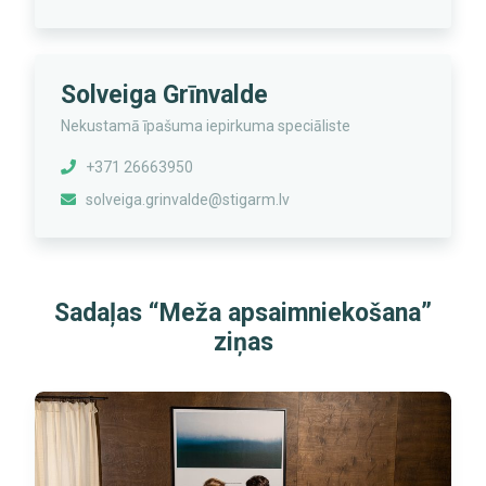
Solveiga Grīnvalde
Nekustamā īpašuma iepirkuma speciāliste
+371 26663950
solveiga.grinvalde@stigarm.lv
Sadaļas “Meža apsaimniekošana”
ziņas