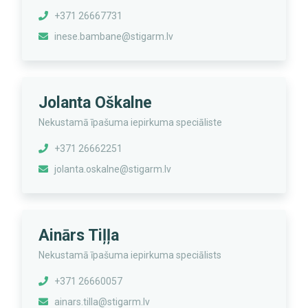
+371 26667731
inese.bambane@stigarm.lv
Jolanta Oškalne
Nekustamā īpašuma iepirkuma speciāliste
+371 26662251
jolanta.oskalne@stigarm.lv
Ainārs Tiļļa
Nekustamā īpašuma iepirkuma speciālists
+371 26660057
ainars.tilla@stigarm.lv