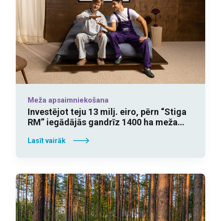
Meža apsaimniekošana
Investējot teju 13 milj. eiro, pērn “Stiga
RM” iegādājās gandrīz 1400 ha meža
īpašumu
Lasīt vairāk