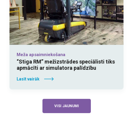
Meža apsaimniekošana
“Stiga RM” mežizstrādes speciālisti tiks
apmācīti ar simulatora palīdzību
Lasīt vairāk
VISI JAUNUMI