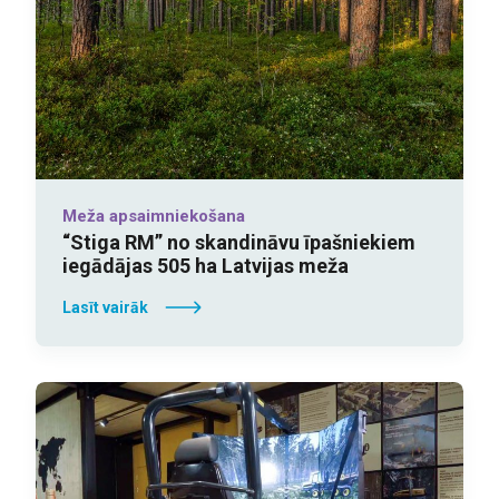
Meža apsaimniekošana
“Stiga RM” no skandināvu īpašniekiem
iegādājas 505 ha Latvijas meža
Lasīt vairāk