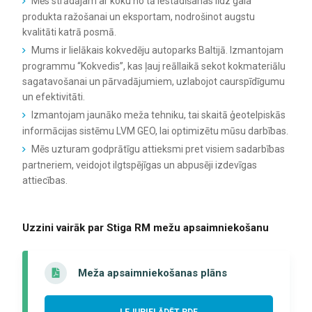
Mēs strādājam ar koku no tā iestādīšanas līdz gala
produkta ražošanai un eksportam, nodrošinot augstu
kvalitāti katrā posmā.
Mums ir lielākais kokvedēju autoparks Baltijā. Izmantojam
programmu “Kokvedis”, kas ļauj reāllaikā sekot kokmateriālu
sagatavošanai un pārvadājumiem, uzlabojot caurspīdīgumu
un efektivitāti.
Izmantojam jaunāko meža tehniku, tai skaitā ģeotelpiskās
informācijas sistēmu LVM GEO, lai optimizētu mūsu darbības.
Mēs uzturam godprātīgu attieksmi pret visiem sadarbības
partneriem, veidojot ilgtspējīgas un abpusēji izdevīgas
attiecības.
Uzzini vairāk par Stiga RM mežu apsaimniekošanu
Meža apsaimniekošanas plāns