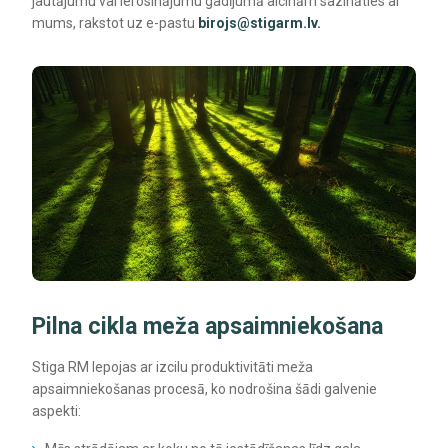
jautājumu vai ierosinājumu gadījumā aicinām sazināties ar
mums, rakstot uz e-pastu
birojs@stigarm.lv.
Pilna cikla meža apsaimniekošana
Stiga RM lepojas ar izcilu produktivitāti meža
apsaimniekošanas procesā, ko nodrošina šādi galvenie
aspekti: