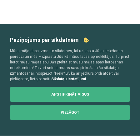
Paziņojums par sīkdatnēm
Mūsu mājaslapa izmanto sīkdatnes, lai uzlabotu Jūsu lietošanas
pieredzi un mēs – izprastu Jūs kā mūsu lapas apmeklētājus. Turpinot
lietot mūsu mājaslapu Jūs piekrītiet mūsu mājaslapas lietošanas
noteikumiem! Tu vari sniegt mums savu piekrišanu šo sīkdatņu
izmantošanai, nospiežot “Piekrītu”, kā arī jebkurā brīdī atcelt vai
pielāgot to, lietojot saiti
Sīkdatņu iestatījumi
.
APSTIPRINĀT VISUS
PIELĀGOT