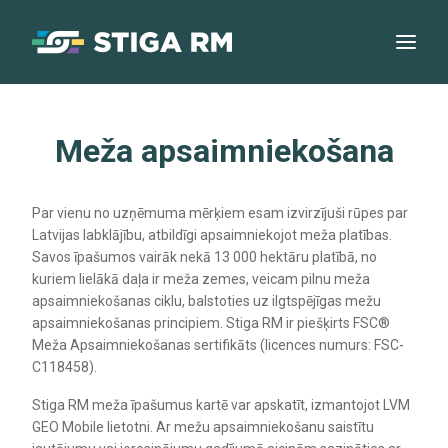
Meža apsaimniekošana
Par vienu no uzņēmuma mērķiem esam izvirzījuši rūpes par
Latvijas labklājību, atbildīgi apsaimniekojot meža platības.
Savos īpašumos vairāk nekā 13 000 hektāru platībā, no
kuriem lielākā daļa ir meža zemes, veicam pilnu meža
apsaimniekošanas ciklu, balstoties uz ilgtspējīgas mežu
apsaimniekošanas principiem. Stiga RM ir piešķirts FSC®
Meža Apsaimniekošanas sertifikāts (licences numurs: FSC-
C118458).
Stiga RM meža īpašumus kartē var apskatīt, izmantojot LVM
GEO Mobile lietotni. Ar mežu apsaimniekošanu saistītu