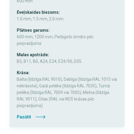
600 mm
Ēveļskaidas biezums:
1.0 mm, 1.5 mm, 2.0 mm
Plātnes garums:
600 mm, 1200 mm, Pielāgots izmērs pēc
pieprasījuma
Malas apstrāde:
B5, B11, B0, A24, E24, E24/90, D35
Krāsa:
Balta (līdzīga RAL 9010), Dabīga (līdzīga RAL 1015 vai
nekrāsota), Gaiši pelēka (līdzīga RAL 7035), Tumši
pelēka (līdzīga RAL 7004 vai 7005), Melna (līdzīga
RAL 9011), Citas (RAL vai NCS krāsas pēc
pieprasījuma)
Pasūtīt