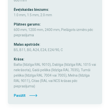
600 mm
Ēveļskaidas biezums:
1.0 mm, 1.5 mm, 2.0 mm
Plātnes garums:
600 mm, 1200 mm, 2400 mm, Pielāgots izmērs pēc
pieprasījuma
Malas apstrāde:
B5, B11, B0, A24, E24, E24/90, C
Krāsa:
Balta (līdzīga RAL 9010), Dabīga (līdzīga RAL 1015 vai
nekrāsota), Gaiši pelēka (līdzīga RAL 7035), Tumši
pelēka (līdzīga RAL 7004 vai 7005), Melna (līdzīga
RAL 9011), Citas (RAL vai NCS krāsas pēc
pieprasījuma)
Pasūtīt