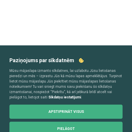
Paziņojums par sīkdatnēm
Mūsu mājaslapa izmanto sīkdatnes, lai uzlabotu Jūsu lietošanas
pieredzi un mēs – izprastu Jūs kā mūsu lapas apmeklētājus. Turpinot
lietot mūsu mājaslapu Jūs piekrītiet mūsu mājaslapas lietošanas
noteikumiem! Tu vari sniegt mums savu piekrišanu šo sīkdatņu
izmantošanai, nospiežot “Piekrītu”, kā arī jebkurā brīdī atcelt vai
pielāgot to, lietojot saiti
Sīkdatņu iestatījumi
.
APSTIPRINĀT VISUS
PIELĀGOT