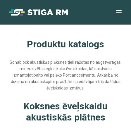
Produktu katalogs
Sonablock akustiskās plāksnes tiek ražotas no augstvērtīgas,
mineralizētas egles koka ēveļskaidas, kā saistvielu
izmantojot balto vai pelēko Portlandcementu. Atkarībā no
dizaina un akustiskajām prasībām, piedāvājam trīs dažādus
ēveļskaidas izmērus.
Koksnes ēveļskaidu
akustiskās plātnes