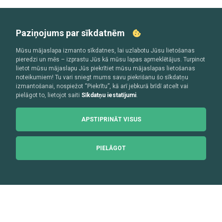
Paziņojums par sīkdatnēm
Mūsu mājaslapa izmanto sīkdatnes, lai uzlabotu Jūsu lietošanas
pieredzi un mēs – izprastu Jūs kā mūsu lapas apmeklētājus. Turpinot
lietot mūsu mājaslapu Jūs piekrītiet mūsu mājaslapas lietošanas
noteikumiem! Tu vari sniegt mums savu piekrišanu šo sīkdatņu
izmantošanai, nospiežot “Piekrītu”, kā arī jebkurā brīdī atcelt vai
pielāgot to, lietojot saiti
Sīkdatņu iestatījumi
.
APSTIPRINĀT VISUS
PIELĀGOT