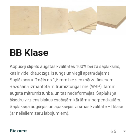
BB Klase
Abpusēji slīpēts augstas kvalitātes 100% bērza saplāksnis,
kas ir videi draudzīgs, izturīgs un viegli apstrādājams.
Saplāksnis ir līmēts no 1,5 mm bieziem bērza finieriem.
Ražošanā izmantota mitrumizturīga līme (WBP); tam ir
augsta mitrumizturība, un tas nedeformējas. Saplākšņa
šķiedru virziens blakus esošajām kārtām ir perpendikulārs.
Saplākšņa augšējās un apakšējās virsmas kvalitāte – I klase
(ar nelieliem zaru labojumiem).
Biezums
6.5