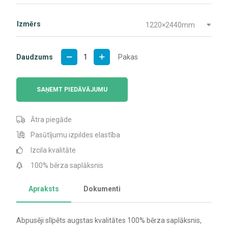
Izmērs
1220×2440mm
BB
Daudzums
Pakas
Klase
daudzums
SAŅEMT PIEDĀVĀJUMU
Ātra piegāde
Pasūtījumu izpildes elastība
Izcila kvalitāte
100% bērza saplāksnis
Apraksts
Dokumenti
Abpusēji slīpēts augstas kvalitātes 100% bērza saplāksnis,