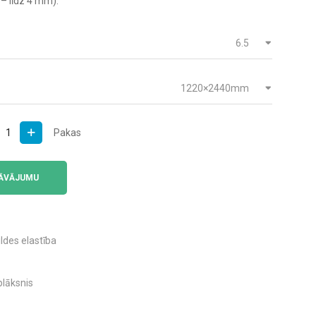
 – līdz 4 mm).
6.5
1220×2440mm
Pakas
zums
DĀVĀJUMU
ldes elastība
lāksnis