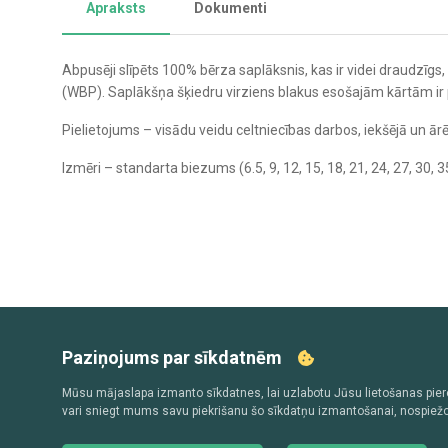
Apraksts
Dokumenti
Abpusēji slīpēts 100% bērza saplāksnis, kas ir videi draudzīg
(WBP). Saplākšņa šķiedru virziens blakus esošajām kārtām ir pe
Pielietojums – visādu veidu celtniecības darbos, iekšējā un ā
Izmēri – standarta biezums (6.5, 9, 12, 15, 18, 21, 24, 27,
Paziņojums par sīkdatnēm
Mūsu mājaslapa izmanto sīkdatnes, lai uzlabotu Jūsu lietošanas pier
vari sniegt mums savu piekrišanu šo sīkdatņu izmantošanai, nospiežot “Pie