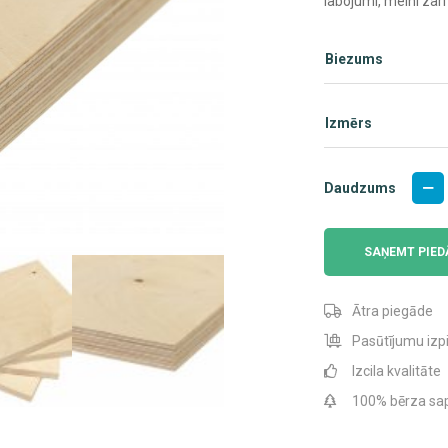
labojumi, melni zari
Biezums
Izmērs
CP
Daudzums
Klase
daud
SAŅEMT PIE
Ātra piegāde
Pasūtījumu izpi
Izcila kvalitāte
100% bērza sap