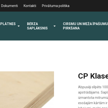
Dokumenti
Kontakti
Privātuma politika
 PLĀTNES
BĒRZA
CIRSMU UN MEŽA ĪPAŠUMU
SAPLĀKSNIS
PIRKŠANA
CP Klas
Abpusēji slīpēts 100
apstrādājams. Saplā
izmantota mitrumizt
esošajām kārtām ir p