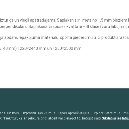
s, izturīgs un viegli apstrādājams. Saplāksnis ir līmēts no 1,5 mm biezi
rpendikulārs. Saplākšņa virspuses kvalitāte – III klase (zaru labojumi, 
rējā apdarē, iepakojuma materiālu, sporta piederumu u. c. produktu ražo
 30, 35, 40mm) 1220×2440 mm un 1250×2500 mm.
edzi un mēs – izprastu Jūs kā mūsu lapas apmeklētājus. Turpinot lietot mūsu mā
krītu”, kā arī jebkurā brīdī atcelt vai pielāgot to, lietojot saiti
Sīkdatņu iestatīj