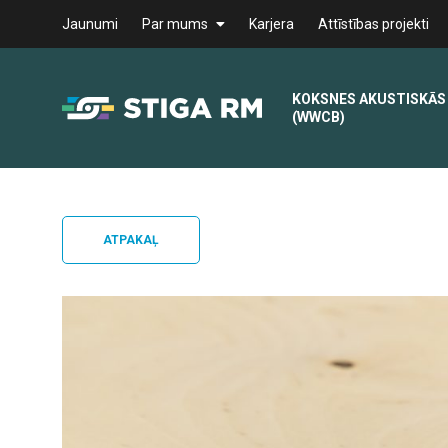
Jaunumi
Par mums
Karjera
Attīstības projekti
KOKSNES AKUSTISKĀS
(WWCB)
ATPAKAĻ