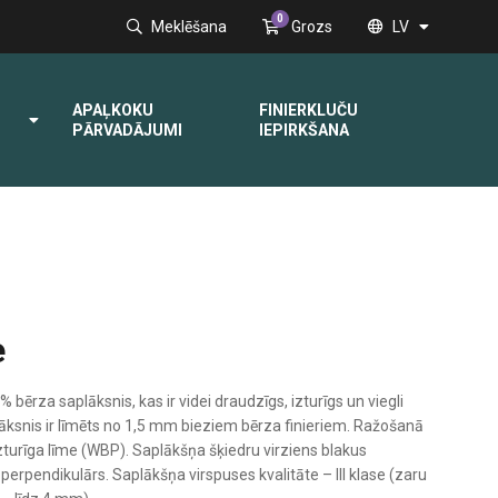
0
Meklēšana
Grozs
LV
APAĻKOKU
FINIERKLUČU
PĀRVADĀJUMI
IEPIRKŠANA
e
% bērza saplāksnis, kas ir videi draudzīgs, izturīgs un viegli
ksnis ir līmēts no 1,5 mm bieziem bērza finieriem. Ražošanā
urīga līme (WBP). Saplākšņa šķiedru virziens blakus
erpendikulārs. Saplākšņa virspuses kvalitāte – III klase (zaru