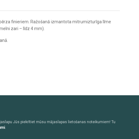
em bērza finieriem. Ražošanā izmantota mitrumizturīga līme
melni zari – līdz 4 mm).
šanā.
jaslapu Jūs piekrītiet mūsu mājaslapas lietošanas noteikumiem! Tu
umi
.