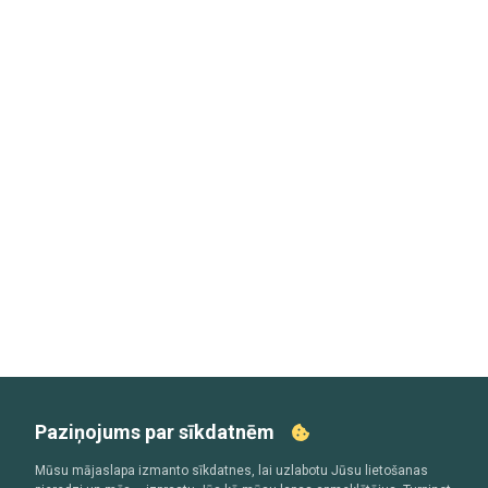
Paziņojums par sīkdatnēm
Mūsu mājaslapa izmanto sīkdatnes, lai uzlabotu Jūsu lietošanas