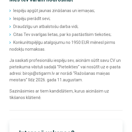
Iespēju apgūt jaunas zināšanas un iemaņas;
Iespēju pierādīt sevi;
Draudzīgu un atbalstošu darba vidi;
Citas Tev svarīgas lietas, par ko pastāstīsim tiekoties;
Konkurētspējīgu atalgojumu no 1950 EUR mēnesī pirms
nodokļu nomaksas.
Ja saskati profesionālu iespēju sev, aicinām sūtīt savu CV un
pieteikuma vēstuli sadaļā ”Pieteikties” vai nosūtīt uz e-pasta
adresi: birojs@stigarm.lv ar norādi “Ražošanas maiņas
meistars” līdz 2026. gada 11.augustam.
Sazināsimies ar tiem kandidātiem, kurus aicināsim uz
tikšanos klātienē.