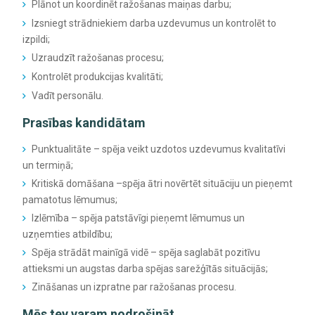
Plānot un koordinēt ražošanas maiņas darbu;
Izsniegt strādniekiem darba uzdevumus un kontrolēt to
izpildi;
Uzraudzīt ražošanas procesu;
Kontrolēt produkcijas kvalitāti;
Vadīt personālu.
Prasības kandidātam
Punktualitāte – spēja veikt uzdotos uzdevumus kvalitatīvi
un termiņā;
Kritiskā domāšana –spēja ātri novērtēt situāciju un pieņemt
pamatotus lēmumus;
Izlēmība – spēja patstāvīgi pieņemt lēmumus un
uzņemties atbildību;
Spēja strādāt mainīgā vidē – spēja saglabāt pozitīvu
attieksmi un augstas darba spējas sarežģītās situācijās;
Zināšanas un izpratne par ražošanas procesu.
Mēs tev varam nodrošināt