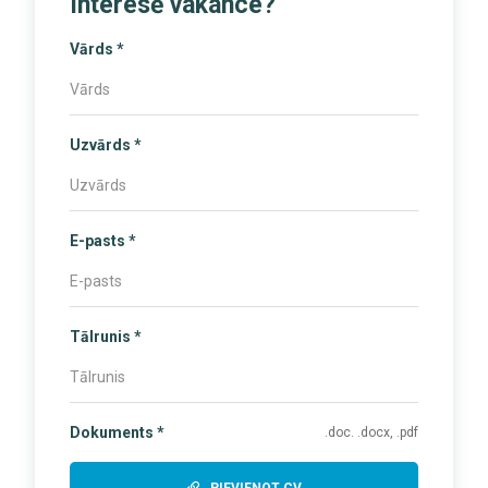
Interesē vakance?
Vārds *
Uzvārds *
E-pasts *
Tālrunis *
Dokuments *
.doc. .docx, .pdf