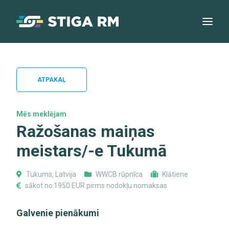
ATPAKAĻ
Mēs meklējam
Ražošanas maiņas
meistars/-e Tukumā
Tukums, Latvija
WWCB rūpnīca
Klātiene
sākot no 1950 EUR pirms nodokļu nomaksas
Galvenie pienākumi