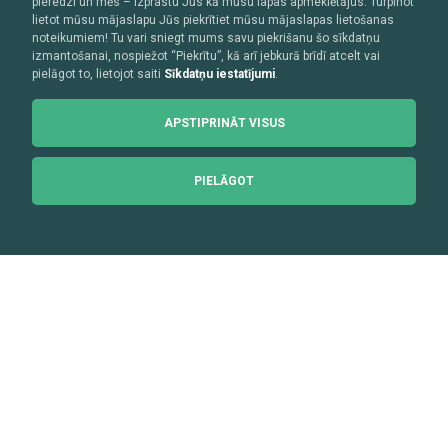
pieredzi un mēs – izprastu Jūs kā mūsu lapas apmeklētājus. Turpinot
lietot mūsu mājaslapu Jūs piekrītiet mūsu mājaslapas lietošanas
noteikumiem! Tu vari sniegt mums savu piekrišanu šo sīkdatņu
izmantošanai, nospiežot “Piekrītu”, kā arī jebkurā brīdī atcelt vai
pielāgot to, lietojot saiti
Sīkdatņu iestatījumi
.
APSTIPRINĀT VISUS
PIELĀGOT
SIA “Stiga RM”
Reģ
.
Nr. 40003194846
Adrese: Meistaru iela 1, Kuldīga, Kuldīgas novads, LV- 3301
Banka: OP Corporate Bank plc filiāle Latvijā
Kods: OKOYLV2X