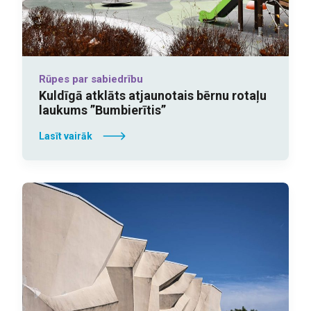
Rūpes par sabiedrību
Kuldīgā atklāts atjaunotais bērnu rotaļu
laukums ”Bumbierītis”
Lasīt vairāk