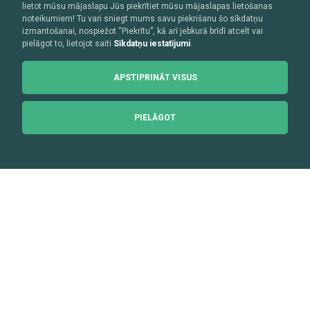
lietot mūsu mājaslapu Jūs piekrītiet mūsu mājaslapas lietošanas
noteikumiem! Tu vari sniegt mums savu piekrišanu šo sīkdatņu
izmantošanai, nospiežot “Piekrītu”, kā arī jebkurā brīdī atcelt vai
pielāgot to, lietojot saiti
Sīkdatņu iestatījumi
.
APSTIPRINĀT VISUS
PIELĀGOT
SIA “Stiga RM”
Reģ
.
Nr. 40003194846
Adrese: Meistaru iela 1, Kuldīga, Kuldīgas novads, LV- 3301
Banka: OP Corporate Bank plc filiāle Latvijā
Kods: OKOYLV2X
Konts: LV80OKOY0005100038702