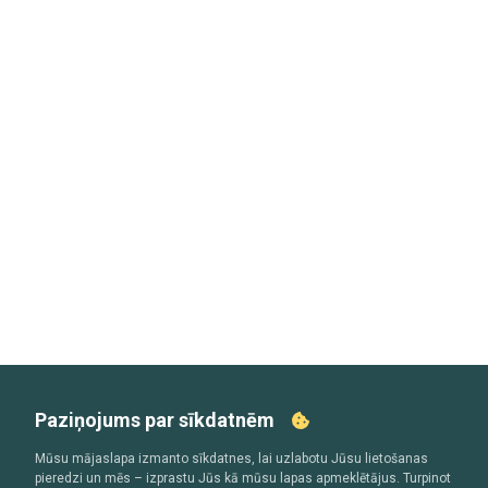
Paziņojums par sīkdatnēm
Mūsu mājaslapa izmanto sīkdatnes, lai uzlabotu Jūsu lietošanas
pieredzi un mēs – izprastu Jūs kā mūsu lapas apmeklētājus. Turpinot