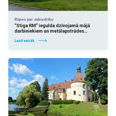
Rūpes par sabiedrību
“Stiga RM” iegulda dzīvojamā mājā
darbiniekiem un metālapstrādes
rūpnīcas paplašināšanā
Lasīt vairāk